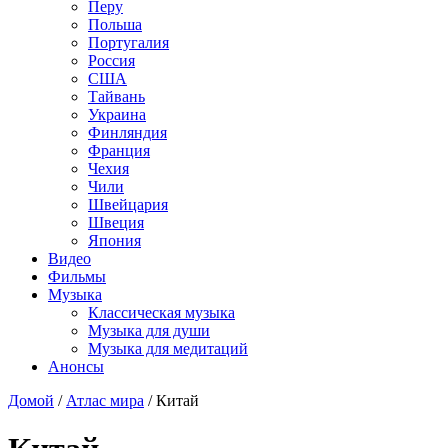
Перу
Польша
Португалия
Россия
США
Тайвань
Украина
Финляндия
Франция
Чехия
Чили
Швейцария
Швеция
Япония
Видео
Фильмы
Музыка
Классическая музыка
Музыка для души
Музыка для медитаций
Анонсы
Домой
/
Атлас мира
/
Китай