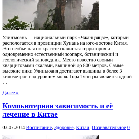
Улинъюань — национальный парк «Чжанцзяцзе«, который
распологается в провинции Хунань на юго-востоке Китая.
Это необычная по красоте скалистая территория и
одновременно естественный зоопарк, ботанический и
геологический заповедник. Место известно своими
кварцитовыми скалами, вышиной до 800 метров. Самые
высокие пики Улинъюаня достигают вышины в более 3
километров над уровнем моря. Гора Тяньцзы является одной
…
Далее »
Компьютерная зависимость и её
лечение в Китае
03.07.2014
Воспитание
,
Здоровье
,
Китай
,
Познавательное
0