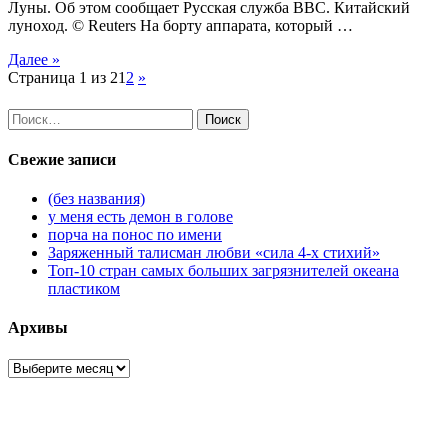
Луны. Об этом сообщает Русская служба BBC. Китайский
луноход. © Reuters На борту аппарата, который …
Далее »
Страница 1 из 2
1
2
»
Найти:
Свежие записи
(без названия)
у меня есть демон в голове
порча на понос по имени
Заряженный талисман любви «сила 4-х стихий»
Топ-10 стран самых больших загрязнителей океана
пластиком
Архивы
Архивы