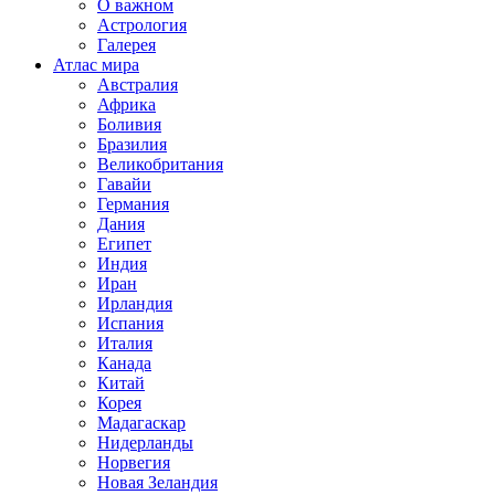
О важном
Астрология
Галерея
Атлас мира
Австралия
Африка
Боливия
Бразилия
Великобритания
Гавайи
Германия
Дания
Египет
Индия
Иран
Ирландия
Испания
Италия
Канада
Китай
Корея
Мадагаскар
Нидерланды
Норвегия
Новая Зеландия