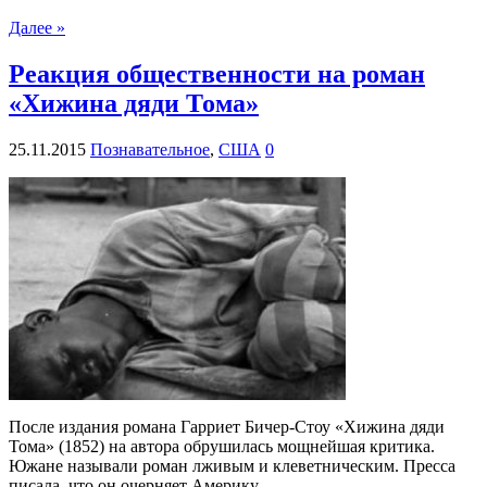
Далее »
Реакция общественности на роман
«Хижина дяди Тома»
25.11.2015
Познавательное
,
США
0
После издания романа Гарриет Бичер-Стоу «Хижина дяди
Тома» (1852) на автора обрушилась мощнейшая критика.
Южане называли роман лживым и клеветническим. Пресса
писала, что он очерняет Америку.