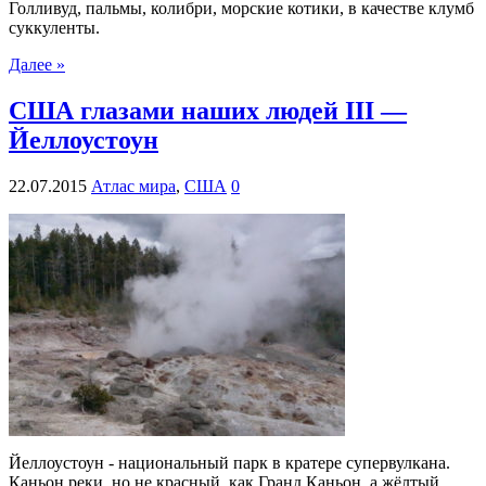
Голливуд, пальмы, колибри, морские котики, в качестве клумб
суккуленты.
Далее »
США глазами наших людей III —
Йеллоустоун
22.07.2015
Атлас мира
,
США
0
Йеллоустоун - национальный парк в кратере супервулкана.
Каньон реки, но не красный, как Гранд Каньон, а жёлтый,