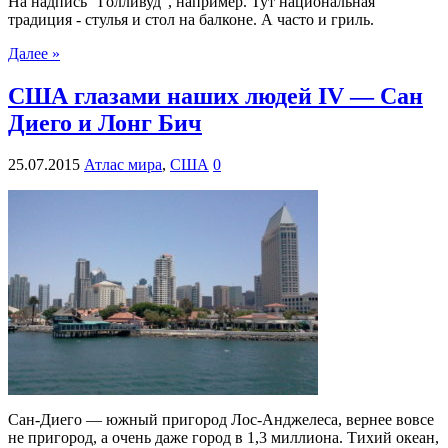
На надпись "Голливуд", например. Тут национальная
традиция - стулья и стол на балконе. А часто и гриль.
Далее »
США глазами наших людей IV — Сан
Диего и Лонг Бич
25.07.2015
Атлас мира
,
США
0
Сан-Диего — южный пригород Лос-Анджелеса, вернее вовсе
не пригород, а очень даже город в 1,3 миллиона. Тихий океан,