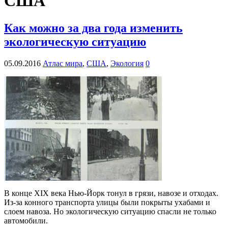
США
Как можно за два года изменить
экологическую ситуацию
05.09.2016
Атлас мира
,
США
,
Экология
0
В конце ХIХ века Нью-Йорк тонул в грязи, навозе и отходах.
Из-за конного транспорта улицы были покрыты ухабами и
слоем навоза. Но экологическую ситуацию спасли не только
автомобили.