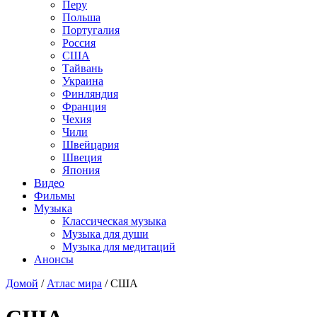
Перу
Польша
Португалия
Россия
США
Тайвань
Украина
Финляндия
Франция
Чехия
Чили
Швейцария
Швеция
Япония
Видео
Фильмы
Музыка
Классическая музыка
Музыка для души
Музыка для медитаций
Анонсы
Домой
/
Атлас мира
/
США