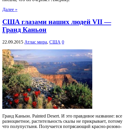
Далее »
США глазами наших людей VІI —
Гранд Каньон
22.09.2015
Атлас мира
,
США
0
Гранд Каньон. Painted Desert. И это правдивое название: все
разноцветное, растительность скалы не прикрывает, потому
что полупустыня. Получается потрясающий красно-розово-