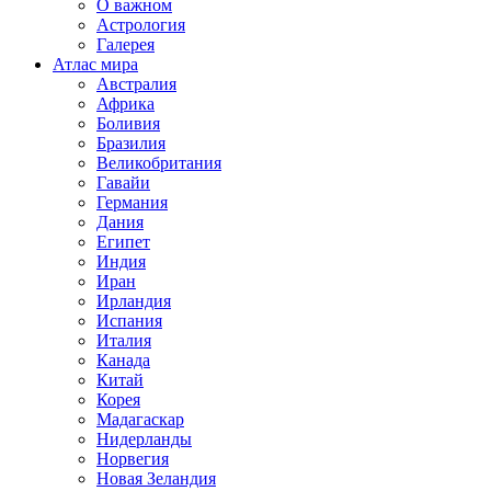
О важном
Астрология
Галерея
Атлас мира
Австралия
Африка
Боливия
Бразилия
Великобритания
Гавайи
Германия
Дания
Египет
Индия
Иран
Ирландия
Испания
Италия
Канада
Китай
Корея
Мадагаскар
Нидерланды
Норвегия
Новая Зеландия