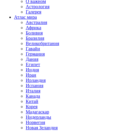
О важном
Астрология
Галерея
Атлас мира
Австралия
Африка
Боливия
Бразилия
Великобритания
Гавайи
Германия
Дания
Египет
Индия
Иран
Ирландия
Испания
Италия
Канада
Китай
Корея
Мадагаскар
Нидерланды
Норвегия
Новая Зеландия