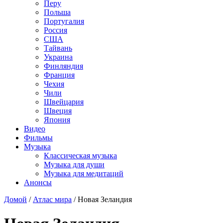
Перу
Польша
Португалия
Россия
США
Тайвань
Украина
Финляндия
Франция
Чехия
Чили
Швейцария
Швеция
Япония
Видео
Фильмы
Музыка
Классическая музыка
Музыка для души
Музыка для медитаций
Анонсы
Домой
/
Атлас мира
/
Новая Зеландия