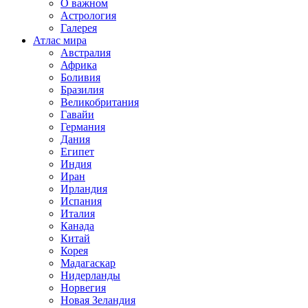
О важном
Астрология
Галерея
Атлас мира
Австралия
Африка
Боливия
Бразилия
Великобритания
Гавайи
Германия
Дания
Египет
Индия
Иран
Ирландия
Испания
Италия
Канада
Китай
Корея
Мадагаскар
Нидерланды
Норвегия
Новая Зеландия