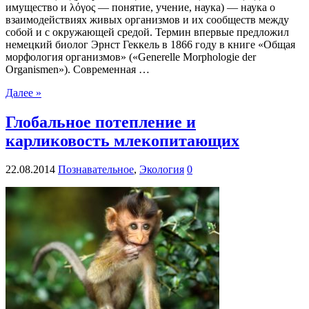
имущество и λόγος — понятие, учение, наука) — наука о
взаимодействиях живых организмов и их сообществ между
собой и с окружающей средой. Термин впервые предложил
немецкий биолог Эрнст Геккель в 1866 году в книге «Общая
морфология организмов» («Generelle Morphologie der
Organismen»). Современная …
Далее »
Глобальное потепление и
карликовость млекопитающих
22.08.2014
Познавательное
,
Экология
0