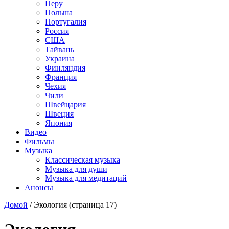
Перу
Польша
Португалия
Россия
США
Тайвань
Украина
Финляндия
Франция
Чехия
Чили
Швейцария
Швеция
Япония
Видео
Фильмы
Музыка
Классическая музыка
Музыка для души
Музыка для медитаций
Анонсы
Домой
/
Экология
(страница 17)