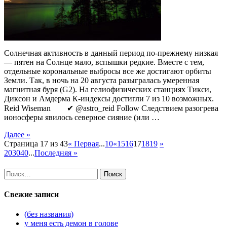
Солнечная активность в данный период по-прежнему низкая
― пятен на Солнце мало, вспышки редкие. Вместе с тем,
отдельные корональные выбросы все же достигают орбиты
Земли. Так, в ночь на 20 августа разыгралась умеренная
магнитная буря (G2). На гелиофизических станциях Тикси,
Диксон и Амдерма К-индексы достигли 7 из 10 возможных.
Reid Wiseman ✔ @astro_reid Follow Следствием разогрева
ионосферы явилось северное сияние (или …
Далее »
Страница 17 из 43
« Первая
...
10
«
15
16
17
18
19
»
20
30
40
...
Последняя »
Найти:
Свежие записи
(без названия)
у меня есть демон в голове