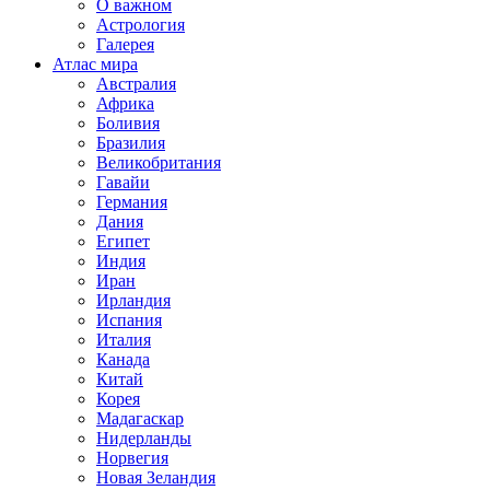
О важном
Астрология
Галерея
Атлас мира
Австралия
Африка
Боливия
Бразилия
Великобритания
Гавайи
Германия
Дания
Египет
Индия
Иран
Ирландия
Испания
Италия
Канада
Китай
Корея
Мадагаскар
Нидерланды
Норвегия
Новая Зеландия