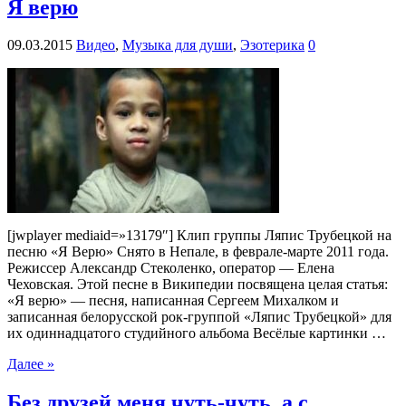
Я верю
09.03.2015
Видео
,
Музыка для души
,
Эзотерика
0
[jwplayer mediaid=»13179″] Клип группы Ляпис Трубецкой на
песню «Я Верю» Снято в Непале, в феврале-марте 2011 года.
Режиссер Александр Стеколенко, оператор — Елена
Чеховская. Этой песне в Википедии посвящена целая статья:
«Я верю» — песня, написанная Сергеем Михалком и
записанная белорусской рок-группой «Ляпис Трубецкой» для
их одиннадцатого студийного альбома Весёлые картинки …
Далее »
Без друзей меня чуть-чуть, а с