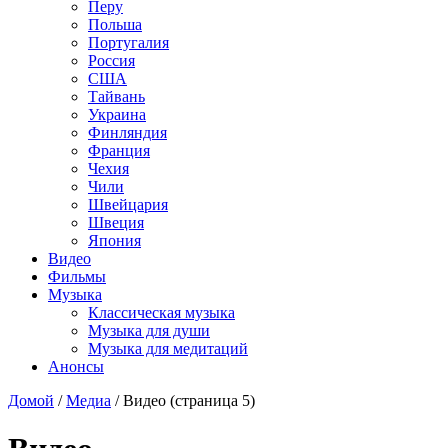
Перу
Польша
Португалия
Россия
США
Тайвань
Украина
Финляндия
Франция
Чехия
Чили
Швейцария
Швеция
Япония
Видео
Фильмы
Музыка
Классическая музыка
Музыка для души
Музыка для медитаций
Анонсы
Домой
/
Медиа
/
Видео
(страница 5)