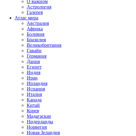
О важном
Астрология
Галерея
Атлас мира
Австралия
Африка
Боливия
Бразилия
Великобритания
Гавайи
Германия
Дания
Египет
Индия
Иран
Ирландия
Испания
Италия
Канада
Китай
Корея
Мадагаскар
Нидерланды
Норвегия
Новая Зеландия