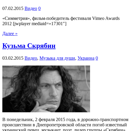
07.02.2015
Видео
0
«Симметрия», фильм-победитель фестиваля Vimeo Awards
2012 [jwplayer mediaid=»17301″]
Далее »
Кузьма Скрябин
03.02.2015
Видео
,
Музыка для души
,
Украина
0
В понедельник, 2 февраля 2015 года, в дорожно-транспортном
происшествии в Днепропетровской области погиб известный
украинский певец, музыкант, поэт, лидер группы «Скрябин»