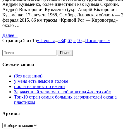
Андрей Кузьменко, более известный как Кузьма Скрябин.
Андрей Викторович Кузьменко (укр. Андрі́й Ві́кторович
Кузьме́нко; 17 августа 1968, Самбор, Львовская область — 2
февраля 2015, 86 км трассы «Кривой Рог — Кировоград»
около …
Далее »
Страница 5 из 15
« Первая
...
«
3
4
5
6
7
»
10
...
Последняя »
Найти:
Свежие записи
(без названия)
у меня есть демон в голове
порча на понос по имени
Заряженный талисман любви «сила 4-х стихий»
Топ-10 стран самых больших загрязнителей океана
пластиком
Архивы
Архивы