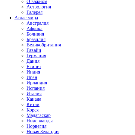
О важном
Астрология
Галерея
Атлас мира
Австралия
Африка
Боливия
Бразилия
Великобритания
Гавайи
Германия
Дания
Египет
Индия
Иран
Ирландия
Испания
Италия
Канада
Китай
Корея
Мадагаскар
Нидерланды
Норвегия
Новая Зеландия