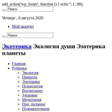
add_action('wp_footer', function () { echo '
'; }, 99);
Четверг , 6 августа 2026
Мой аккаунт
Экотерика
Экология души Эзотерика
планеты
Главная
Рубрики
Экология
Природа
Эзотерика
Психология
Воспитание
Здоровье
Медитация
Про_питание
Познавательное