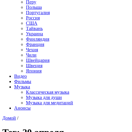
Перу
Польша
Португалия
Россия
США
Тайвань
Украина
Финляндия
Франция
Чехия
Чили
Швейцария
Швеция
Япония
Видео
Фильмы
Музыка
Классическая музыка
Музыка для души
Музыка для медитаций
Анонсы
Домой
/