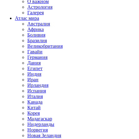
О важном
Астрология
Галерея
Атлас мира
Австралия
Африка
Боливия
Бразилия
Великобритания
Гавайи
Германия
Дания
Египет
Индия
Иран
Ирландия
Испания
Италия
Канада
Китай
Корея
Мадагаскар
Нидерланды
Норвегия
Новая Зеландия