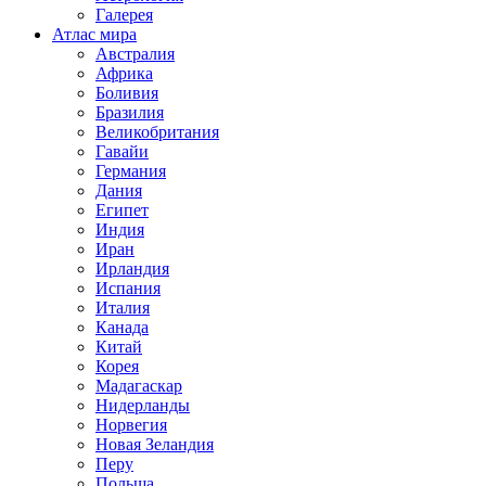
Галерея
Атлас мира
Австралия
Африка
Боливия
Бразилия
Великобритания
Гавайи
Германия
Дания
Египет
Индия
Иран
Ирландия
Испания
Италия
Канада
Китай
Корея
Мадагаскар
Нидерланды
Норвегия
Новая Зеландия
Перу
Польша