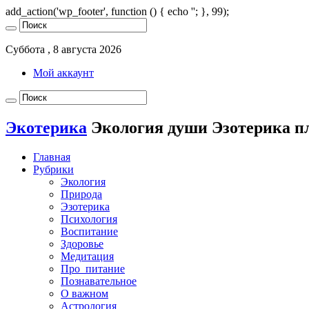
add_action('wp_footer', function () { echo '
'; }, 99);
Суббота , 8 августа 2026
Мой аккаунт
Экотерика
Экология души Эзотерика п
Главная
Рубрики
Экология
Природа
Эзотерика
Психология
Воспитание
Здоровье
Медитация
Про_питание
Познавательное
О важном
Астрология