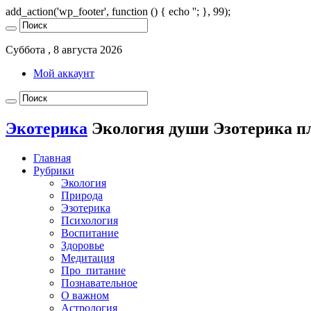
add_action('wp_footer', function () { echo '
'; }, 99);
Суббота , 8 августа 2026
Мой аккаунт
Экотерика
Экология души Эзотерика п
Главная
Рубрики
Экология
Природа
Эзотерика
Психология
Воспитание
Здоровье
Медитация
Про_питание
Познавательное
О важном
Астрология