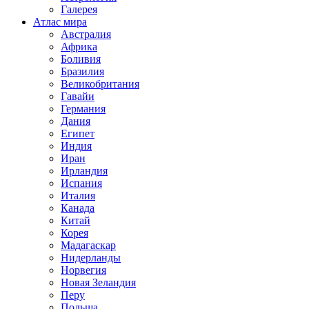
Галерея
Атлас мира
Австралия
Африка
Боливия
Бразилия
Великобритания
Гавайи
Германия
Дания
Египет
Индия
Иран
Ирландия
Испания
Италия
Канада
Китай
Корея
Мадагаскар
Нидерланды
Норвегия
Новая Зеландия
Перу
Польша