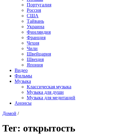
Португалия
Россия
США
Тайвань
Украина
Финляндия
Франция
Чехия
Чили
Швейцария
Швеция
Япония
Видео
Фильмы
Музыка
Классическая музыка
Музыка для души
Музыка для медитаций
Анонсы
Домой
/
Тег:
открытость