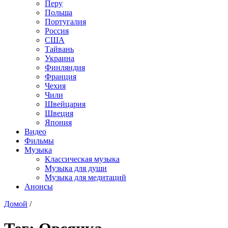
Перу
Польша
Португалия
Россия
США
Тайвань
Украина
Финляндия
Франция
Чехия
Чили
Швейцария
Швеция
Япония
Видео
Фильмы
Музыка
Классическая музыка
Музыка для души
Музыка для медитаций
Анонсы
Домой
/