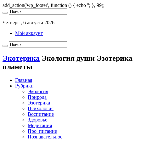
add_action('wp_footer', function () { echo '
'; }, 99);
Четверг , 6 августа 2026
Мой аккаунт
Экотерика
Экология души Эзотерика
планеты
Главная
Рубрики
Экология
Природа
Эзотерика
Психология
Воспитание
Здоровье
Медитация
Про_питание
Познавательное