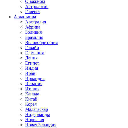
О важном
Астрология
Галерея
Атлас мира
Австралия
Африка
Боливия
Бразилия
Великобритания
Гавайи
Германия
Дания
Египет
Индия
Иран
Ирландия
Испания
Италия
Канада
Китай
Корея
Мадагаскар
Нидерланды
Норвегия
Новая Зеландия