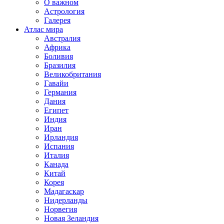
О важном
Астрология
Галерея
Атлас мира
Австралия
Африка
Боливия
Бразилия
Великобритания
Гавайи
Германия
Дания
Египет
Индия
Иран
Ирландия
Испания
Италия
Канада
Китай
Корея
Мадагаскар
Нидерланды
Норвегия
Новая Зеландия