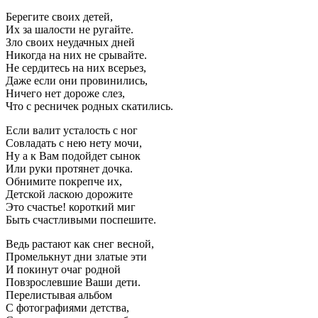
Берегите своих детей,
Их за шалости не ругайте.
Зло своих неудачных дней
Никогда на них не срывайте.
Не сердитесь на них всерьез,
Даже если они провинились,
Ничего нет дороже слез,
Что с ресничек родных скатились.
Если валит усталость с ног
Совладать с нею нету мочи,
Ну а к Вам подойдет сынок
Или руки протянет дочка.
Обнимите покрепче их,
Детской ласкою дорожите
Это счастье! короткий миг
Быть счастливыми поспешите.
Ведь растают как снег весной,
Промелькнут дни златые эти
И покинут очаг родной
Повзрослевшие Ваши дети.
Перелистывая альбом
С фотографиями детства,