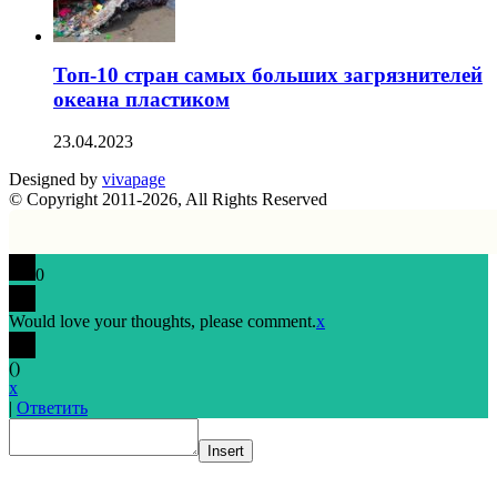
Топ-10 стран самых больших загрязнителей
океана пластиком
23.04.2023
Designed by
vivapage
© Copyright 2011-2026, All Rights Reserved
0
Would love your thoughts, please comment.
x
(
)
x
|
Ответить
Insert