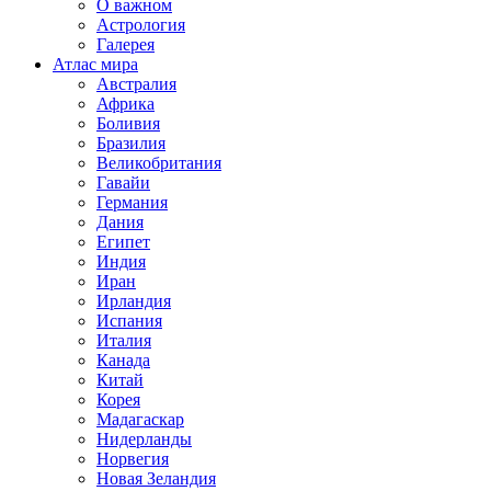
О важном
Астрология
Галерея
Атлас мира
Австралия
Африка
Боливия
Бразилия
Великобритания
Гавайи
Германия
Дания
Египет
Индия
Иран
Ирландия
Испания
Италия
Канада
Китай
Корея
Мадагаскар
Нидерланды
Норвегия
Новая Зеландия