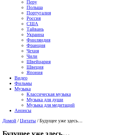
Перу
Польша
Португалия
Россия
США
Тайвань
Украина
Финляндия
Франция
Чехия
Чили
Швейцария
Швеция
Япония
Видео
Фильмы
Музыка
Классическая музыка
Музыка для души
Музыка для медитаций
Анонсы
Домой
/
Цитаты
/
Будущее уже здесь…
Будущее уже здесь…