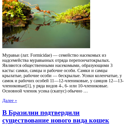
Муравьи (лат. Formicidae) — семейство насекомых из
надсемейства муравьиных отряда перепончатокрылых.
Являются общественными насекомыми, образующими 3
касты: самки, самцы и рабочие особи. Самки и самцы
крылатые, рабочие особи — бескрылые. Усики коленчатые, у
самок и рабочих особей 11—12-члениковые, у самцов 12—13-
члениковые[1], у ряда видов 4-, 6- или 10-члениковые.
Основной членик усика (скапус) обычно …
Далее »
В Бразилии подтвердили
существование нового вида кошек