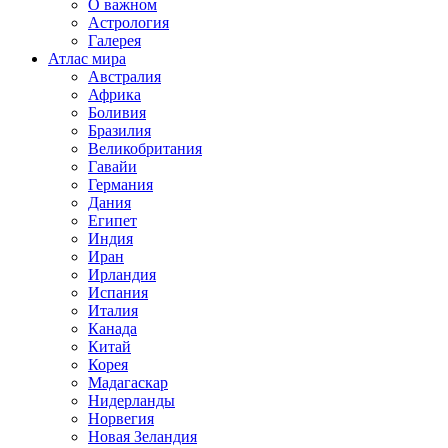
О важном
Астрология
Галерея
Атлас мира
Австралия
Африка
Боливия
Бразилия
Великобритания
Гавайи
Германия
Дания
Египет
Индия
Иран
Ирландия
Испания
Италия
Канада
Китай
Корея
Мадагаскар
Нидерланды
Норвегия
Новая Зеландия