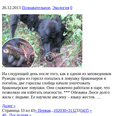
26.12.2013
Познавательное
,
Экология
0
На следующий день после того, как в одном из заповедников
Руанды одна из горилл попалась в ловушку браконьеров и
погибла, две гориллы сообща начали уничтожать
браконьерские ловушки. Они слаженно работали в паре, что
позволяло им избегать опасности. *** Обезьяна Люси долго
жила с людьми. Ее научили амслену – языку жестов. …
Далее »
Страница 33 из 43
« Первая
...
10
20
30
«
31
32
33
34
35
»
40
...
Последняя »