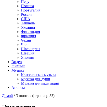
Перу
Польша
Португалия
Россия
США
Тайвань
Украина
Финляндия
Франция
Чехия
Чили
Швейцария
Швеция
Япония
Видео
Фильмы
Музыка
Классическая музыка
Музыка для души
Музыка для медитаций
Анонсы
Домой
/
Экология
(страница 33)