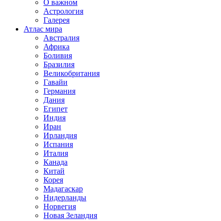
О важном
Астрология
Галерея
Атлас мира
Австралия
Африка
Боливия
Бразилия
Великобритания
Гавайи
Германия
Дания
Египет
Индия
Иран
Ирландия
Испания
Италия
Канада
Китай
Корея
Мадагаскар
Нидерланды
Норвегия
Новая Зеландия