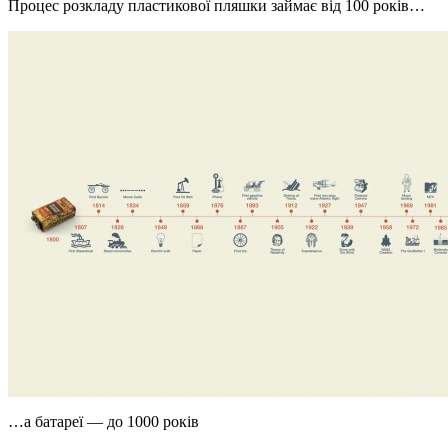
Процес розкладу пластикової пляшки займає від 100 років…
…а батареї — до 1000 років