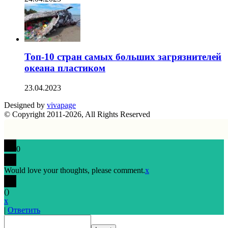
Топ-10 стран самых больших загрязнителей
океана пластиком
23.04.2023
Designed by
vivapage
© Copyright 2011-2026, All Rights Reserved
0
Would love your thoughts, please comment.
x
(
)
x
|
Ответить