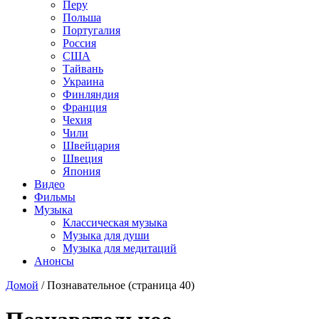
Перу
Польша
Португалия
Россия
США
Тайвань
Украина
Финляндия
Франция
Чехия
Чили
Швейцария
Швеция
Япония
Видео
Фильмы
Музыка
Классическая музыка
Музыка для души
Музыка для медитаций
Анонсы
Домой
/
Познавательное
(страница 40)