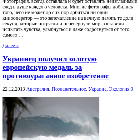
Фотография, всегда оставляла и будет оставлять неизгладимый
след в душе каждого человека. Многие фотографы добились
того, чего не может до сих пор добиться ни один
кинооператор — это запечатление на вечную память те доли
секунд, которые потрясли и перевернули мир, заставили
испытать чувства, улыбнуться и даже содрогнуться от того
самого …
Далее »
Украинец получил золотую
европейскую медаль за
противоураганное изобретение
22.12.2013
Австралия
,
Познавательное
,
Украина
,
Экология
0