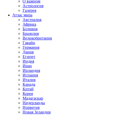
О важном
Астрология
Галерея
Атлас мира
Австралия
Африка
Боливия
Бразилия
Великобритания
Гавайи
Германия
Дания
Египет
Индия
Иран
Ирландия
Испания
Италия
Канада
Китай
Корея
Мадагаскар
Нидерланды
Норвегия
Новая Зеландия