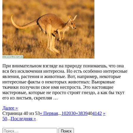
При внимательном взгляде на природу понимаешь, что она
вся без исключения интересна. Но есть особенно интересные
явления, растения и животные. Вот, например, некоторые
интересные факты о некоторых животных: Вьюрковые
ткачики получили свое имя неспроста. Это настоящие
мастеровые, которые не просто строят гнездо, а как бы ткут
его из листьев, скрепляя …
Далее »
Страница 40 из 53
« Первая
...
10
20
30
«
38
39
40
41
42
»
50
...
Последняя »
Найти: