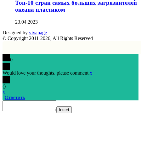
Топ-10 стран самых больших загрязнителей
океана пластиком
23.04.2023
Designed by
vivapage
© Copyright 2011-2026, All Rights Reserved
0
Would love your thoughts, please comment.
x
(
)
x
|
Ответить
Insert