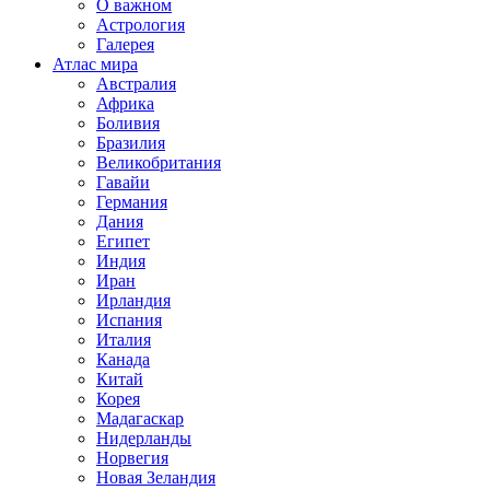
О важном
Астрология
Галерея
Атлас мира
Австралия
Африка
Боливия
Бразилия
Великобритания
Гавайи
Германия
Дания
Египет
Индия
Иран
Ирландия
Испания
Италия
Канада
Китай
Корея
Мадагаскар
Нидерланды
Норвегия
Новая Зеландия