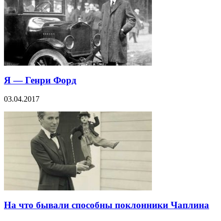
Я — Генри Форд
03.04.2017
На что бывали способны поклонники Чаплина