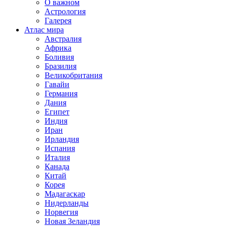
О важном
Астрология
Галерея
Атлас мира
Австралия
Африка
Боливия
Бразилия
Великобритания
Гавайи
Германия
Дания
Египет
Индия
Иран
Ирландия
Испания
Италия
Канада
Китай
Корея
Мадагаскар
Нидерланды
Норвегия
Новая Зеландия