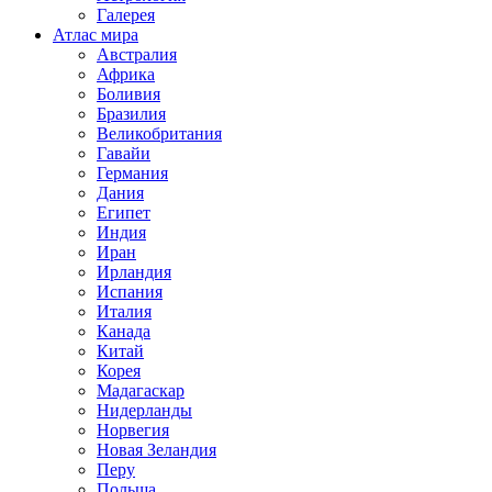
Галерея
Атлас мира
Австралия
Африка
Боливия
Бразилия
Великобритания
Гавайи
Германия
Дания
Египет
Индия
Иран
Ирландия
Испания
Италия
Канада
Китай
Корея
Мадагаскар
Нидерланды
Норвегия
Новая Зеландия
Перу
Польша