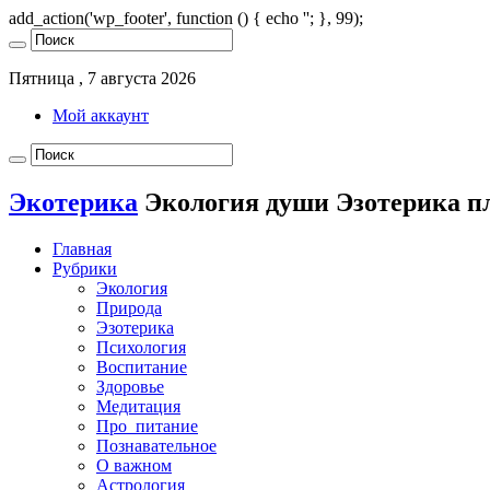
add_action('wp_footer', function () { echo '
'; }, 99);
Пятница , 7 августа 2026
Мой аккаунт
Экотерика
Экология души Эзотерика п
Главная
Рубрики
Экология
Природа
Эзотерика
Психология
Воспитание
Здоровье
Медитация
Про_питание
Познавательное
О важном
Астрология