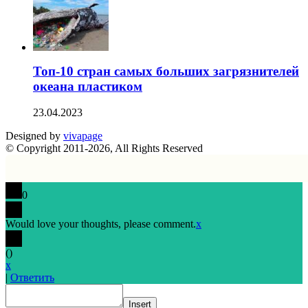
Топ-10 стран самых больших загрязнителей
океана пластиком
23.04.2023
Designed by
vivapage
© Copyright 2011-2026, All Rights Reserved
0
Would love your thoughts, please comment.
x
(
)
x
|
Ответить
Insert