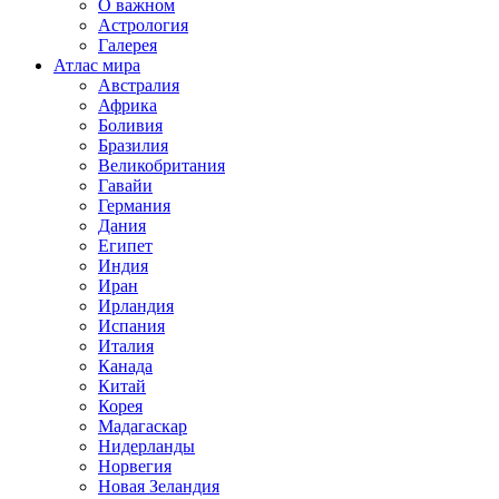
О важном
Астрология
Галерея
Атлас мира
Австралия
Африка
Боливия
Бразилия
Великобритания
Гавайи
Германия
Дания
Египет
Индия
Иран
Ирландия
Испания
Италия
Канада
Китай
Корея
Мадагаскар
Нидерланды
Норвегия
Новая Зеландия