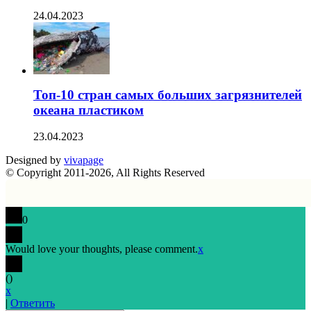
24.04.2023
Топ-10 стран самых больших загрязнителей
океана пластиком
23.04.2023
Designed by
vivapage
© Copyright 2011-2026, All Rights Reserved
0
Would love your thoughts, please comment.
x
(
)
x
|
Ответить