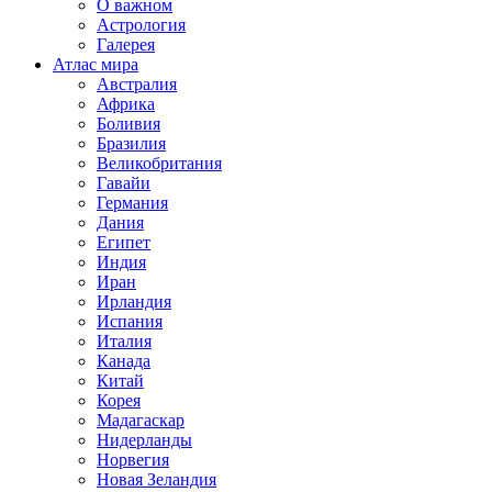
О важном
Астрология
Галерея
Атлас мира
Австралия
Африка
Боливия
Бразилия
Великобритания
Гавайи
Германия
Дания
Египет
Индия
Иран
Ирландия
Испания
Италия
Канада
Китай
Корея
Мадагаскар
Нидерланды
Норвегия
Новая Зеландия