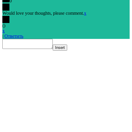
0
Would love your thoughts, please comment.
x
(
)
x
|
Ответить
Insert