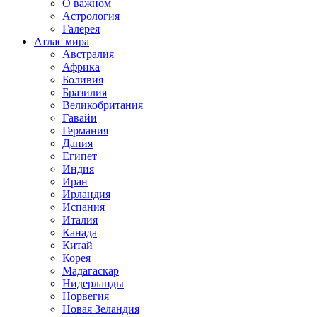
О важном
Астрология
Галерея
Атлас мира
Австралия
Африка
Боливия
Бразилия
Великобритания
Гавайи
Германия
Дания
Египет
Индия
Иран
Ирландия
Испания
Италия
Канада
Китай
Корея
Мадагаскар
Нидерланды
Норвегия
Новая Зеландия