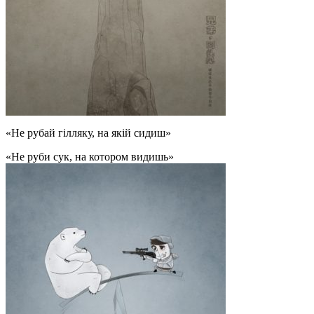
«Не рубай гілляку, на якій сидиш»
«Не руби сук, на котором видишь»