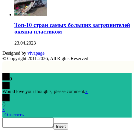
Топ-10 стран самых больших загрязнителей
океана пластиком
23.04.2023
Designed by
vivapage
© Copyright 2011-2026, All Rights Reserved
0
Would love your thoughts, please comment.
x
(
)
x
|
Ответить
Insert