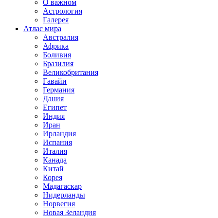
О важном
Астрология
Галерея
Атлас мира
Австралия
Африка
Боливия
Бразилия
Великобритания
Гавайи
Германия
Дания
Египет
Индия
Иран
Ирландия
Испания
Италия
Канада
Китай
Корея
Мадагаскар
Нидерланды
Норвегия
Новая Зеландия