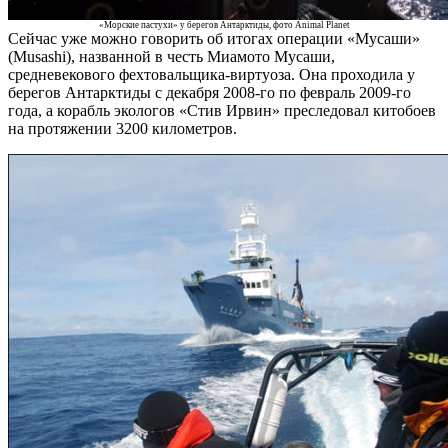
«Морские пастухи» у берегов Антарктиды, фото Animal Planet
Сейчас уже можно говорить об итогах операции «Мусаши»
(Musashi), названной в честь Миамото Мусаши,
средневекового фехтовальщика-виртуоза. Она проходила у
берегов Антарктиды с декабря 2008-го по февраль 2009-го
года, а корабль экологов «Стив Ирвин» преследовал китобоев
на протяжении 3200 километров.