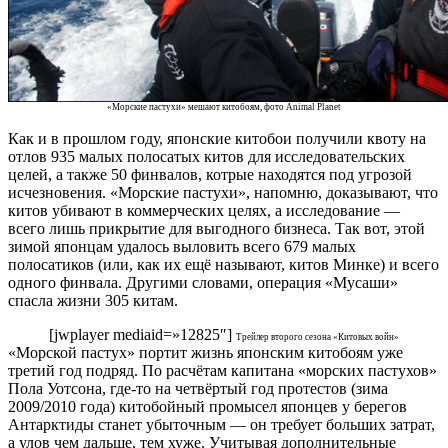
«Морские пастухи» мешают китобоям, фото Animal Planet
Как и в прошлом году, японские китобои получили квоту на
отлов 935 малых полосатых китов для исследовательских
целей, а также 50 финвалов, котрые находятся под угрозой
исчезновения. «Морские пастухи», напомню, доказывают, что
китов убивают в коммерческих целях, а исследование —
всего лишь прикрытие для выгодного бизнеса. Так вот, этой
зимой японцам удалось выловить всего 679 малых
полосатиков (или, как их ещё называют, китов Минке) и всего
одного финвала. Другими словами, операция «Мусаши»
спасла жизни 305 китам.
[jwplayer mediaid=»12825″]
Трейлер второго сезона «Китовых войн»
«Морской пастух» портит жизнь японским китобоям уже
третий год подряд. По расчётам капитана «морских пастухов»
Пола Уотсона, где-то на четвёртый год протестов (зима
2009/2010 года) китобойный промысел японцев у берегов
Антарктиды станет убыточным — он требует больших затрат,
а улов чем дальше, тем хуже. Учитывая дополнительные