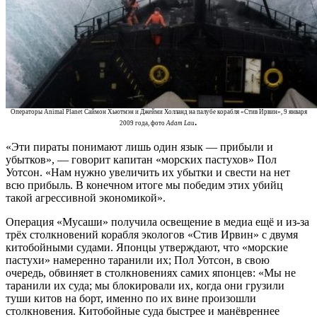
Операторы Animal Planet Саймон Хьютмэн и Джейми Холланд на палубе корабля «Стив Ирвин», 9 января
.
2009 года, фото
Adam Lau
«Эти пираты понимают лишь один язык — прибыли и
убытков», — говорит капитан «морских пастухов» Пол
Уотсон. «Нам нужно увеличить их убытки и свести на нет
всю прибыль. В конечном итоге мы победим этих убийц
такой агрессивной экономикой».
Операция «Мусаши» получила освещение в медиа ещё и из-за
трёх столкновений корабля экологов «Стив Ирвин» с двумя
китобойными судами. Японцы утверждают, что «морские
пастухи» намеренно таранили их; Пол Уотсон, в свою
очередь, обвиняет в столкновениях самих японцев: «Мы не
таранили их суда; мы блокировали их, когда они грузили
туши китов на борт, именно по их вине произошли
столкновения. Китобойные суда быстрее и манёвреннее