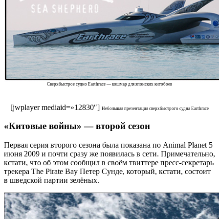
Сверхбыстрое судно Earthrace — кошмар для японских китобоев
[jwplayer mediaid=»12830″]
Небольшая презентация сверхбыстрого судна Earthrace
«Китовые войны» — второй сезон
Первая серия второго сезона была показана по Animal Planet 5
июня 2009 и почти сразу же появилась в сети. Примечательно,
кстати, что об этом сообщил в своём твиттере пресс-секретарь
трекера The Pirate Bay Петер Сунде, который, кстати, состоит
в шведской партии зелёных.