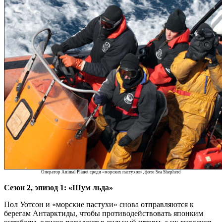
Оператор Animal Planet среди «морских пастухов», фото Sea Shepherd
Сезон 2, эпизод 1: «Шум льда»
Пол Уотсон и «морские пастухи» снова отправляются к
берегам Антарктиды, чтобы противодействовать японким