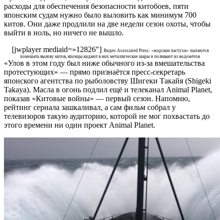
расходы для обеспечения безопасности китобоев, пяти
японским судам нужно было выловить как минимум 700
китов. Они даже продлили на две недели сезон охоты, чтобы
выйти в ноль, но ничего не вышло.
[jwplayer mediaid=»12826″]
Видео Assosiated Press: «морские пастухи» пытаются
помешать вылову китов, японцы кидают в них металлические шары и поливают из водомётов
«Улов в этом году был ниже обычного из-за вмешательства
протестующих» — прямо признаётся пресс-секретарь
японского агентства по рыболовству Шигеки Такайя (Shigeki
Takaya). Масла в огонь подлил ещё и телеканал Animal Planet,
показав «Китовые войны» — первый сезон. Напомню,
рейтинг сериала зашкаливал, а сам фильм собрал у
телевизоров такую аудиторию, которой не мог похвастать до
этого времени ни один проект Animal Planet.