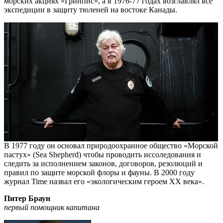
морских акциях «Гринпис», а в 1976-77 годах возглавлял все
экспедиции в защиту тюленей на востоке Канады.
В 1977 году он основал природоохранное общество «Морской
пастух» (Sea Shepherd) чтобы проводить иссоледования и
следить за исполнением законов, договоров, резолюций и
правил по защите морской флоры и фауны. В 2000 году
журнал Time назвал его «экологическим героем XX века».
Питер Браун
первый помощник капитана