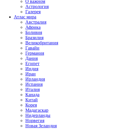
О важном
Астрология
Галерея
Атлас мира
Австралия
Африка
Боливия
Бразилия
Великобритания
Гавайи
Германия
Дания
Египет
Индия
Иран
Ирландия
Испания
Италия
Канада
Китай
Корея
Мадагаскар
Нидерланды
Норвегия
Новая Зеландия