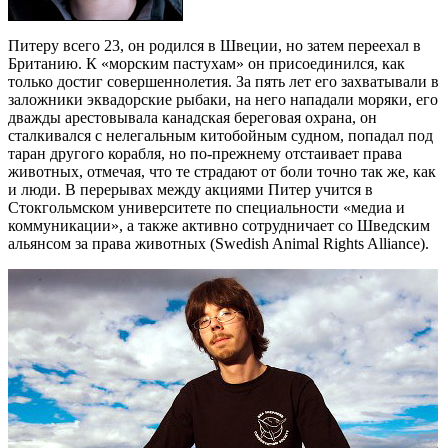
Питеру всего 23, он родился в Швеции, но затем переехал в
Британию. К «морским пастухам» он присоединился, как
только достиг совершеннолетия. За пять лет его захватывали в
заложники эквадорские рыбаки, на него нападали моряки, его
дважды арестовывала канадская береговая охрана, он
сталкивался с нелегальным китобойным судном, попадал под
таран другого корабля, но по-прежнему отстаивает права
животных, отмечая, что те страдают от боли точно так же, как
и люди. В перерывах между акциями Питер учится в
Стокгольмском университете по специальности «медиа и
коммуникации», а также активно сотрудничает со Шведским
альянсом за права животных (Swedish Animal Rights Alliance).