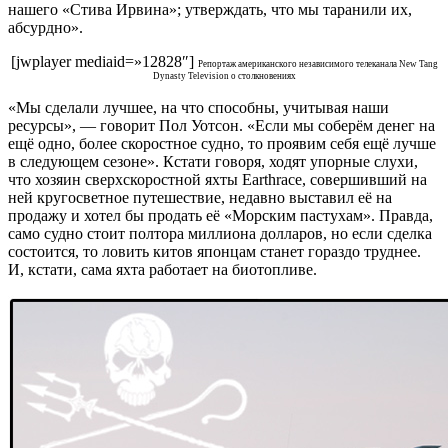
нашего «Стива Ирвина»; утверждать, что мы таранили их,
абсурдно».
[jwplayer mediaid=»12828″]
Репортаж американского независимого телеканала New Tang
Dynasty Television о столкновениях
«Мы сделали лучшее, на что способны, учитывая наши
ресурсы», — говорит Пол Уотсон. «Если мы соберём денег на
ещё одно, более скоростное судно, то проявим себя ещё лучше
в следующем сезоне». Кстати говоря, ходят упорные слухи,
что хозяин сверхскоростной яхты Earthrace, совершивший на
ней кругосветное путешествие, недавно выставил её на
продажу и хотел бы продать её «Морским пастухам». Правда,
само судно стоит полтора миллиона долларов, но если сделка
состоится, то ловить китов японцам станет гораздо труднее.
И, кстати, сама яхта работает на биотопливе.