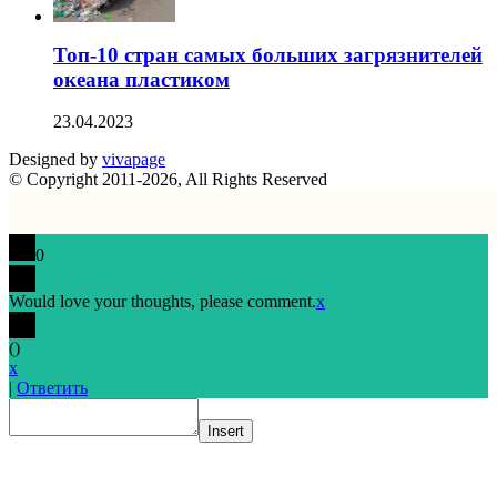
Топ-10 стран самых больших загрязнителей
океана пластиком
23.04.2023
Designed by
vivapage
© Copyright 2011-2026, All Rights Reserved
0
Would love your thoughts, please comment.
x
(
)
x
|
Ответить
Insert