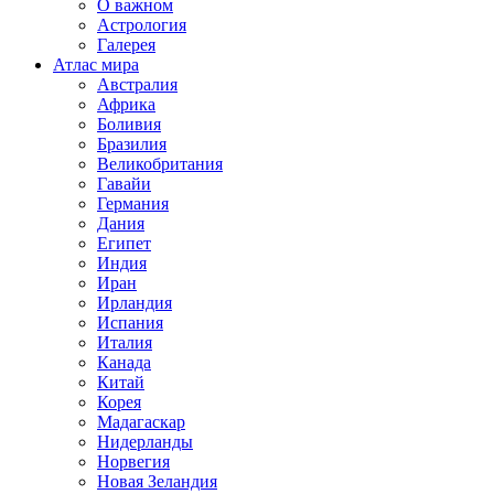
О важном
Астрология
Галерея
Атлас мира
Австралия
Африка
Боливия
Бразилия
Великобритания
Гавайи
Германия
Дания
Египет
Индия
Иран
Ирландия
Испания
Италия
Канада
Китай
Корея
Мадагаскар
Нидерланды
Норвегия
Новая Зеландия