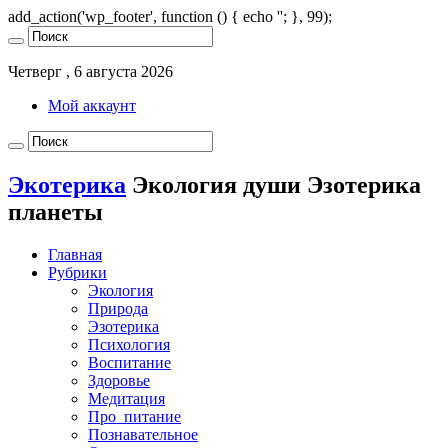
add_action('wp_footer', function () { echo '
'; }, 99);
Четверг , 6 августа 2026
Мой аккаунт
Экотерика
Экология души Эзотерика
планеты
Главная
Рубрики
Экология
Природа
Эзотерика
Психология
Воспитание
Здоровье
Медитация
Про_питание
Познавательное