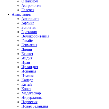
О важном
Астрология
Галерея
Атлас мира
Австралия
Африка
Боливия
Бразилия
Великобритания
Гавайи
Германия
Дания
Египет
Индия
Иран
Ирландия
Испания
Италия
Канада
Китай
Корея
Мадагаскар
Нидерланды
Норвегия
Новая Зеландия