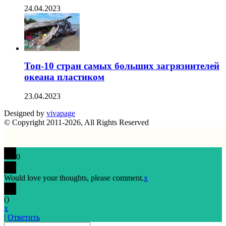
24.04.2023
Топ-10 стран самых больших загрязнителей
океана пластиком
23.04.2023
Designed by
vivapage
© Copyright 2011-2026, All Rights Reserved
0
Would love your thoughts, please comment.
x
(
)
x
|
Ответить