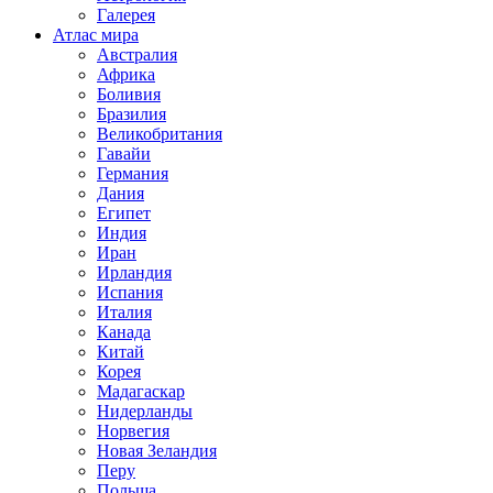
Галерея
Атлас мира
Австралия
Африка
Боливия
Бразилия
Великобритания
Гавайи
Германия
Дания
Египет
Индия
Иран
Ирландия
Испания
Италия
Канада
Китай
Корея
Мадагаскар
Нидерланды
Норвегия
Новая Зеландия
Перу
Польша