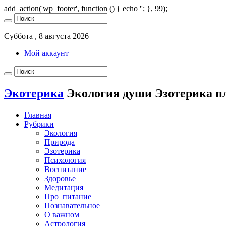
add_action('wp_footer', function () { echo '
'; }, 99);
Суббота , 8 августа 2026
Мой аккаунт
Экотерика
Экология души Эзотерика п
Главная
Рубрики
Экология
Природа
Эзотерика
Психология
Воспитание
Здоровье
Медитация
Про_питание
Познавательное
О важном
Астрология