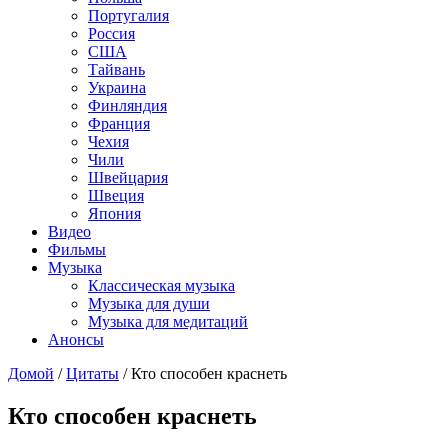
Португалия
Россия
США
Тайвань
Украина
Финляндия
Франция
Чехия
Чили
Швейцария
Швеция
Япония
Видео
Фильмы
Музыка
Классическая музыка
Музыка для души
Музыка для медитаций
Анонсы
Домой
/
Цитаты
/
Кто способен краснеть
Кто способен краснеть