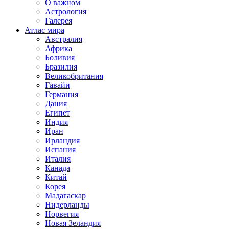
О важном
Астрология
Галерея
Атлас мира
Австралия
Африка
Боливия
Бразилия
Великобритания
Гавайи
Германия
Дания
Египет
Индия
Иран
Ирландия
Испания
Италия
Канада
Китай
Корея
Мадагаскар
Нидерланды
Норвегия
Новая Зеландия