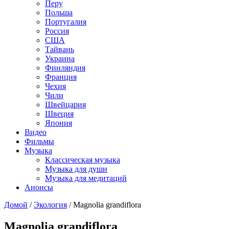
Перу
Польша
Португалия
Россия
США
Тайвань
Украина
Финляндия
Франция
Чехия
Чили
Швейцария
Швеция
Япония
Видео
Фильмы
Музыка
Классическая музыка
Музыка для души
Музыка для медитаций
Анонсы
Домой
/
Экология
/
Magnolia grandiflora
Magnolia grandiflora