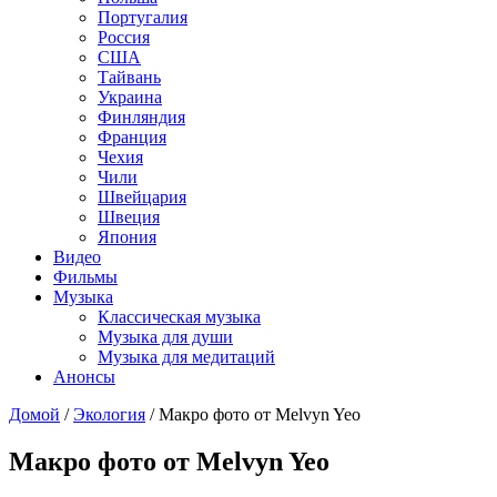
Португалия
Россия
США
Тайвань
Украина
Финляндия
Франция
Чехия
Чили
Швейцария
Швеция
Япония
Видео
Фильмы
Музыка
Классическая музыка
Музыка для души
Музыка для медитаций
Анонсы
Домой
/
Экология
/
Макро фото от Melvyn Yeo
Макро фото от Melvyn Yeo