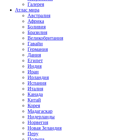
Галерея
Атлас мира
Австралия
Африка
Боливия
Бразилия
Великобритания
Гавайи
Германия
Дания
Египет
Индия
Иран
Ирландия
Испания
Италия
Канада
Китай
Корея
Мадагаскар
Нидерланды
Норвегия
Новая Зеландия
Перу
Польша