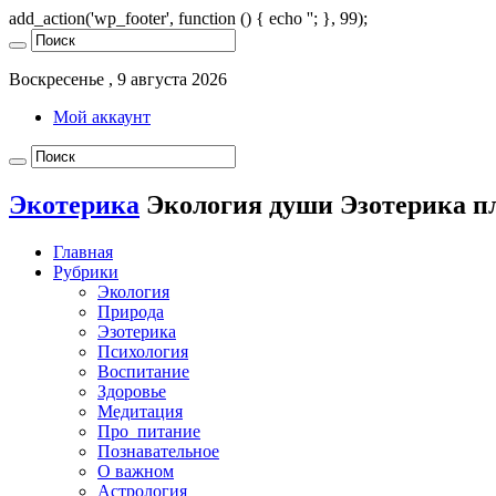
add_action('wp_footer', function () { echo '
'; }, 99);
Воскресенье , 9 августа 2026
Мой аккаунт
Экотерика
Экология души Эзотерика п
Главная
Рубрики
Экология
Природа
Эзотерика
Психология
Воспитание
Здоровье
Медитация
Про_питание
Познавательное
О важном
Астрология