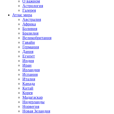
О важном
Астрология
Галерея
Атлас мира
Австралия
Африка
Боливия
Бразилия
Великобритания
Гавайи
Германия
Дания
Египет
Индия
Иран
Ирландия
Испания
Италия
Канада
Китай
Корея
Мадагаскар
Нидерланды
Норвегия
Новая Зеландия