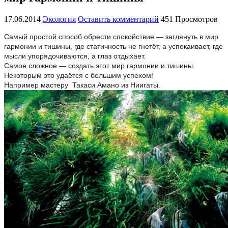
17.06.2014
Экология
Оставить комментарий
451 Просмотров
Самый простой способ обрести спокойствие — заглянуть в мир
гармонии и тишины, где статичность не гнетёт, а успокаивает, где
мысли упорядочиваются, а глаз отдыхает.
Самое сложное — создать этот мир гармонии и тишины.
Некоторым это удаётся с большим успехом!
Например мастеру Такаси Амано из Ниигаты.