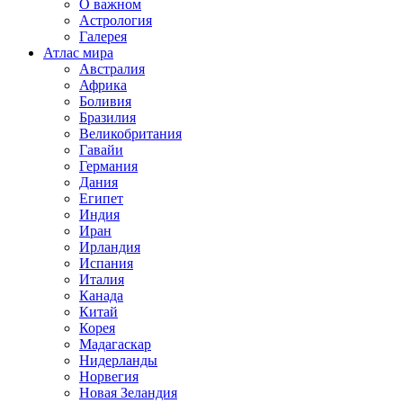
О важном
Астрология
Галерея
Атлас мира
Австралия
Африка
Боливия
Бразилия
Великобритания
Гавайи
Германия
Дания
Египет
Индия
Иран
Ирландия
Испания
Италия
Канада
Китай
Корея
Мадагаскар
Нидерланды
Норвегия
Новая Зеландия