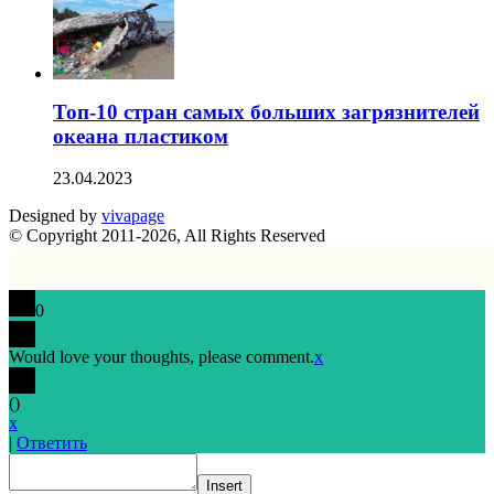
Топ-10 стран самых больших загрязнителей
океана пластиком
23.04.2023
Designed by
vivapage
© Copyright 2011-2026, All Rights Reserved
0
Would love your thoughts, please comment.
x
(
)
x
|
Ответить
Insert