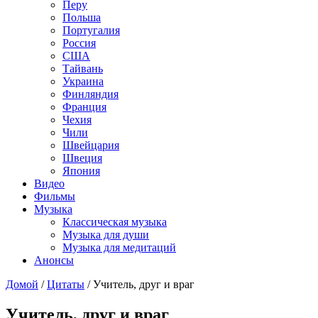
Перу
Польша
Португалия
Россия
США
Тайвань
Украина
Финляндия
Франция
Чехия
Чили
Швейцария
Швеция
Япония
Видео
Фильмы
Музыка
Классическая музыка
Музыка для души
Музыка для медитаций
Анонсы
Домой
/
Цитаты
/
Учитель, друг и враг
Учитель, друг и враг