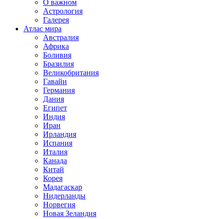
О важном
Астрология
Галерея
Атлас мира
Австралия
Африка
Боливия
Бразилия
Великобритания
Гавайи
Германия
Дания
Египет
Индия
Иран
Ирландия
Испания
Италия
Канада
Китай
Корея
Мадагаскар
Нидерланды
Норвегия
Новая Зеландия