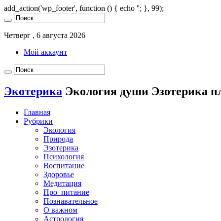
add_action('wp_footer', function () { echo '
'; }, 99);
Четверг , 6 августа 2026
Мой аккаунт
Экотерика
Экология души Эзотерика п
Главная
Рубрики
Экология
Природа
Эзотерика
Психология
Воспитание
Здоровье
Медитация
Про_питание
Познавательное
О важном
Астрология