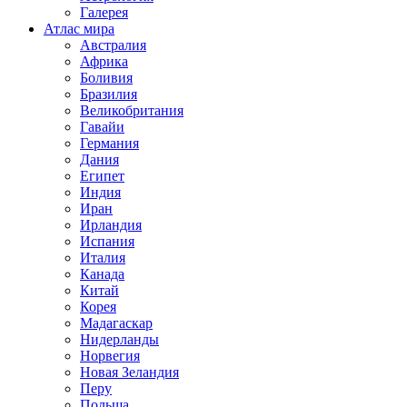
Галерея
Атлас мира
Австралия
Африка
Боливия
Бразилия
Великобритания
Гавайи
Германия
Дания
Египет
Индия
Иран
Ирландия
Испания
Италия
Канада
Китай
Корея
Мадагаскар
Нидерланды
Норвегия
Новая Зеландия
Перу
Польша