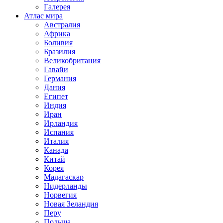
Галерея
Атлас мира
Австралия
Африка
Боливия
Бразилия
Великобритания
Гавайи
Германия
Дания
Египет
Индия
Иран
Ирландия
Испания
Италия
Канада
Китай
Корея
Мадагаскар
Нидерланды
Норвегия
Новая Зеландия
Перу
Польша