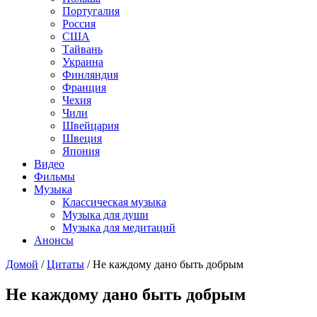
Португалия
Россия
США
Тайвань
Украина
Финляндия
Франция
Чехия
Чили
Швейцария
Швеция
Япония
Видео
Фильмы
Музыка
Классическая музыка
Музыка для души
Музыка для медитаций
Анонсы
Домой
/
Цитаты
/
Не каждому дано быть добрым
Не каждому дано быть добрым