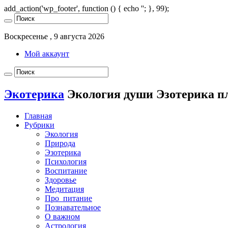
add_action('wp_footer', function () { echo '
'; }, 99);
Воскресенье , 9 августа 2026
Мой аккаунт
Экотерика
Экология души Эзотерика п
Главная
Рубрики
Экология
Природа
Эзотерика
Психология
Воспитание
Здоровье
Медитация
Про_питание
Познавательное
О важном
Астрология