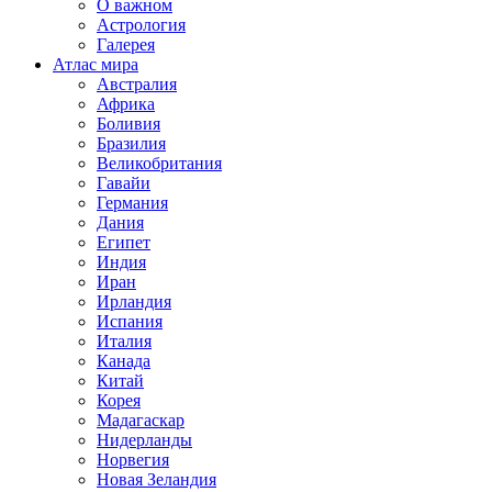
О важном
Астрология
Галерея
Атлас мира
Австралия
Африка
Боливия
Бразилия
Великобритания
Гавайи
Германия
Дания
Египет
Индия
Иран
Ирландия
Испания
Италия
Канада
Китай
Корея
Мадагаскар
Нидерланды
Норвегия
Новая Зеландия