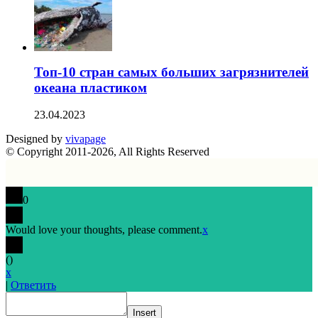
Топ-10 стран самых больших загрязнителей
океана пластиком
23.04.2023
Designed by
vivapage
© Copyright 2011-2026, All Rights Reserved
0
Would love your thoughts, please comment.
x
(
)
x
|
Ответить
Insert