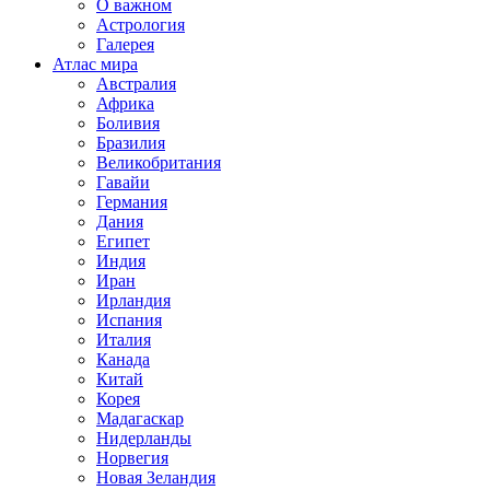
О важном
Астрология
Галерея
Атлас мира
Австралия
Африка
Боливия
Бразилия
Великобритания
Гавайи
Германия
Дания
Египет
Индия
Иран
Ирландия
Испания
Италия
Канада
Китай
Корея
Мадагаскар
Нидерланды
Норвегия
Новая Зеландия