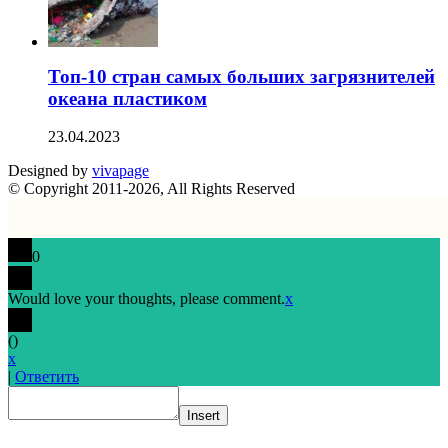
Топ-10 стран самых больших загрязнителей
океана пластиком
23.04.2023
Designed by
vivapage
© Copyright 2011-2026, All Rights Reserved
0
Would love your thoughts, please comment.
x
(
)
x
|
Ответить
Insert