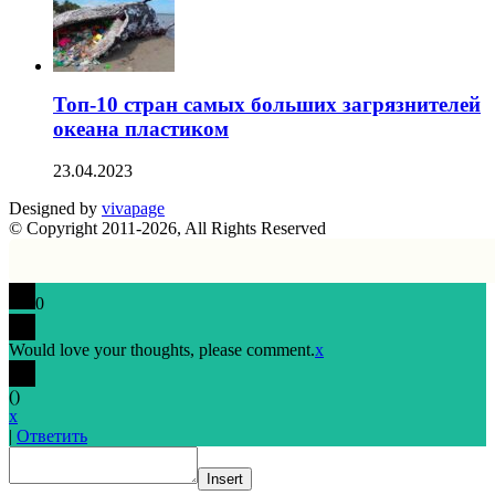
Топ-10 стран самых больших загрязнителей
океана пластиком
23.04.2023
Designed by
vivapage
© Copyright 2011-2026, All Rights Reserved
0
Would love your thoughts, please comment.
x
(
)
x
|
Ответить
Insert