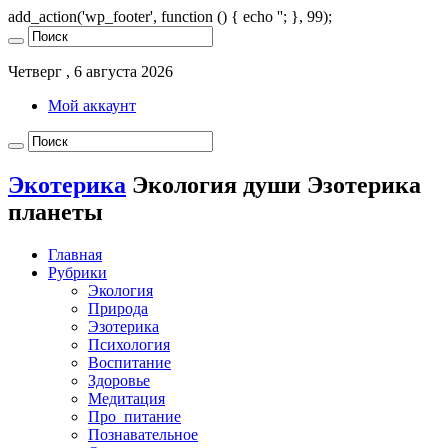
add_action('wp_footer', function () { echo '
'; }, 99);
Четверг , 6 августа 2026
Мой аккаунт
Экотерика
Экология души Эзотерика
планеты
Главная
Рубрики
Экология
Природа
Эзотерика
Психология
Воспитание
Здоровье
Медитация
Про_питание
Познавательное