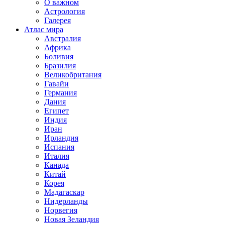
О важном
Астрология
Галерея
Атлас мира
Австралия
Африка
Боливия
Бразилия
Великобритания
Гавайи
Германия
Дания
Египет
Индия
Иран
Ирландия
Испания
Италия
Канада
Китай
Корея
Мадагаскар
Нидерланды
Норвегия
Новая Зеландия