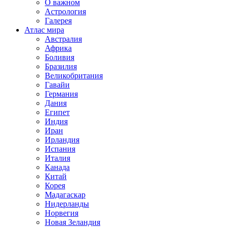
О важном
Астрология
Галерея
Атлас мира
Австралия
Африка
Боливия
Бразилия
Великобритания
Гавайи
Германия
Дания
Египет
Индия
Иран
Ирландия
Испания
Италия
Канада
Китай
Корея
Мадагаскар
Нидерланды
Норвегия
Новая Зеландия