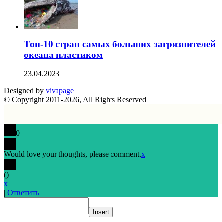
Топ-10 стран самых больших загрязнителей
океана пластиком
23.04.2023
Designed by
vivapage
© Copyright 2011-2026, All Rights Reserved
0
Would love your thoughts, please comment.
x
(
)
x
|
Ответить
Insert