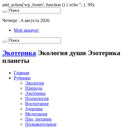
add_action('wp_footer', function () { echo '
'; }, 99);
Четверг , 6 августа 2026
Мой аккаунт
Экотерика
Экология души Эзотерика
планеты
Главная
Рубрики
Экология
Природа
Эзотерика
Психология
Воспитание
Здоровье
Медитация
Про_питание
Познавательное