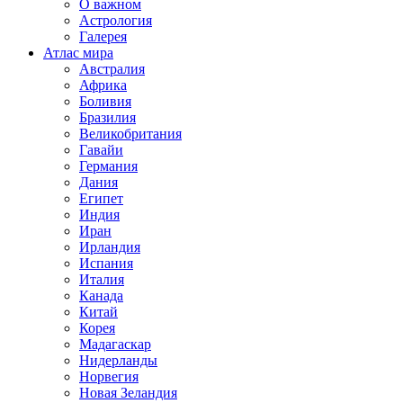
О важном
Астрология
Галерея
Атлас мира
Австралия
Африка
Боливия
Бразилия
Великобритания
Гавайи
Германия
Дания
Египет
Индия
Иран
Ирландия
Испания
Италия
Канада
Китай
Корея
Мадагаскар
Нидерланды
Норвегия
Новая Зеландия