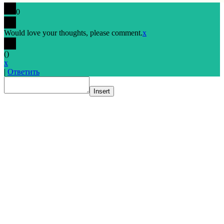
0
Would love your thoughts, please comment.
x
(
)
x
|
Ответить
Insert