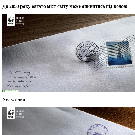
До 2050 року багато міст світу може опинитись під водою
Хельсинки