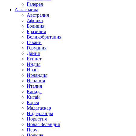
Галерея
Атлас мира
Австралия
Африка
Боливия
Бразилия
Великобритания
Гавайи
Германия
Дания
Египет
Индия
Иран
Ирландия
Испания
Италия
Канада
Китай
Корея
Мадагаскар
Нидерланды
Норвегия
Новая Зеландия
Перу
Польша