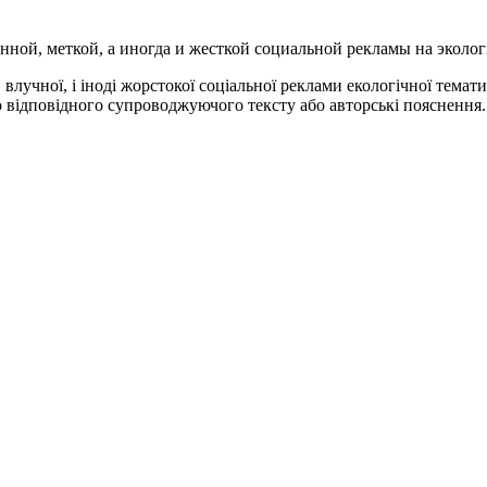
енной, меткой, а иногда и жесткой социальной рекламы на эколо
 влучної, і іноді жорстокої соціальної реклами екологічної темат
відповідного супроводжуючого тексту або авторські пояснення.