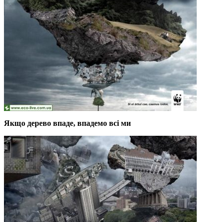
Якщо дерево впаде, впадемо всі ми