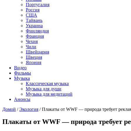
Португалия
Россия
США
Тайвань
Украина
Финляндия
Франция
Чехия
Чили
Швейцария
Швеция
Япония
Видео
Фильмы
Музыка
Классическая музыка
Музыка для души
Музыка для медитаций
Анонсы
Домой
/
Экология
/
Плакаты от WWF — природа требует рекла
Плакаты от WWF — природа требует р