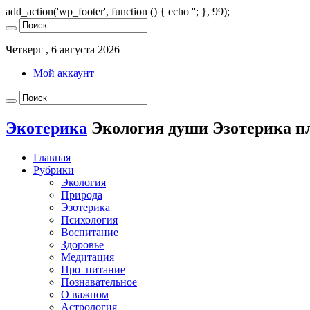
add_action('wp_footer', function () { echo '
'; }, 99);
Четверг , 6 августа 2026
Мой аккаунт
Экотерика
Экология души Эзотерика п
Главная
Рубрики
Экология
Природа
Эзотерика
Психология
Воспитание
Здоровье
Медитация
Про_питание
Познавательное
О важном
Астрология