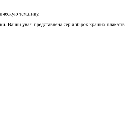
гическую тематику.
ики. Вашій увазі представлена серія збірок кращих плакатів