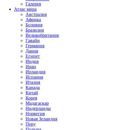
Галерея
Атлас мира
Австралия
Африка
Боливия
Бразилия
Великобритания
Гавайи
Германия
Дания
Египет
Индия
Иран
Ирландия
Испания
Италия
Канада
Китай
Корея
Мадагаскар
Нидерланды
Норвегия
Новая Зеландия
Перу
Польша