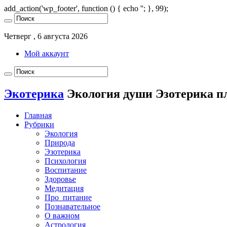
add_action('wp_footer', function () { echo '
'; }, 99);
Четверг , 6 августа 2026
Мой аккаунт
Экотерика
Экология души Эзотерика п
Главная
Рубрики
Экология
Природа
Эзотерика
Психология
Воспитание
Здоровье
Медитация
Про_питание
Познавательное
О важном
Астрология