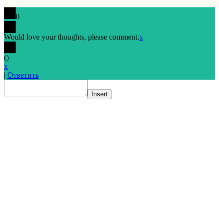
0
Would love your thoughts, please comment.
x
(
)
x
|
Ответить
Insert