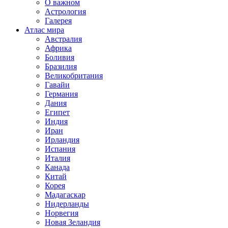
О важном
Астрология
Галерея
Атлас мира
Австралия
Африка
Боливия
Бразилия
Великобритания
Гавайи
Германия
Дания
Египет
Индия
Иран
Ирландия
Испания
Италия
Канада
Китай
Корея
Мадагаскар
Нидерланды
Норвегия
Новая Зеландия