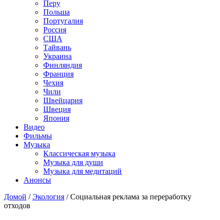
Перу
Польша
Португалия
Россия
США
Тайвань
Украина
Финляндия
Франция
Чехия
Чили
Швейцария
Швеция
Япония
Видео
Фильмы
Музыка
Классическая музыка
Музыка для души
Музыка для медитаций
Анонсы
Домой
/
Экология
/
Социальная реклама за переработку
отходов