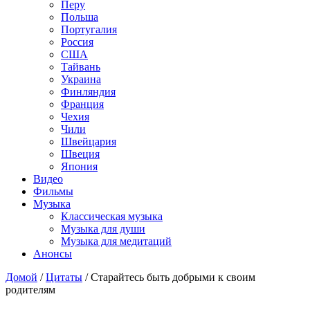
Перу
Польша
Португалия
Россия
США
Тайвань
Украина
Финляндия
Франция
Чехия
Чили
Швейцария
Швеция
Япония
Видео
Фильмы
Музыка
Классическая музыка
Музыка для души
Музыка для медитаций
Анонсы
Домой
/
Цитаты
/
Старайтесь быть добрыми к своим
родителям