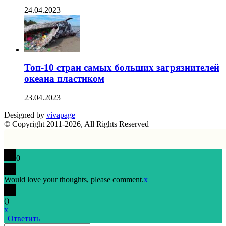
24.04.2023
Топ-10 стран самых больших загрязнителей
океана пластиком
23.04.2023
Designed by
vivapage
© Copyright 2011-2026, All Rights Reserved
0
Would love your thoughts, please comment.
x
(
)
x
|
Ответить