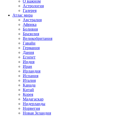
О важном
Астрология
Галерея
Атлас мира
Австралия
Африка
Боливия
Бразилия
Великобритания
Гавайи
Германия
Дания
Египет
Индия
Иран
Ирландия
Испания
Италия
Канада
Китай
Корея
Мадагаскар
Нидерланды
Норвегия
Новая Зеландия