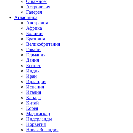
О важном
Астрология
Галерея
Атлас мира
Австралия
Африка
Боливия
Бразилия
Великобритания
Гавайи
Германия
Дания
Египет
Индия
Иран
Ирландия
Испания
Италия
Канада
Китай
Корея
Мадагаскар
Нидерланды
Норвегия
Новая Зеландия