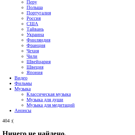
Перу
Польша
Португалия
Россия
США
Тайвань
Украина
Финляндия
Франция
Чехия
Чили
Швейцария
Швеция
Япония
Видео
Фильмы
Музыка
Классическая музыка
Музыка для души
Музыка для медитаций
Анонсы
404 :(
Ничего не найдено.