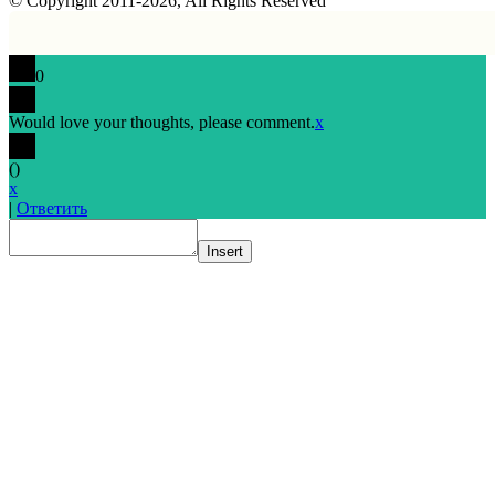
© Copyright 2011-2026, All Rights Reserved
0
Would love your thoughts, please comment.
x
(
)
x
|
Ответить
Insert