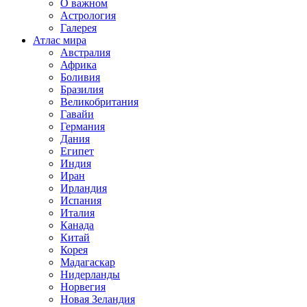
О важном
Астрология
Галерея
Атлас мира
Австралия
Африка
Боливия
Бразилия
Великобритания
Гавайи
Германия
Дания
Египет
Индия
Иран
Ирландия
Испания
Италия
Канада
Китай
Корея
Мадагаскар
Нидерланды
Норвегия
Новая Зеландия