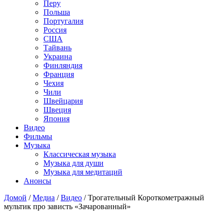
Перу
Польша
Португалия
Россия
США
Тайвань
Украина
Финляндия
Франция
Чехия
Чили
Швейцария
Швеция
Япония
Видео
Фильмы
Музыка
Классическая музыка
Музыка для души
Музыка для медитаций
Анонсы
Домой
/
Медиа
/
Видео
/
Трогательный Короткометражный
мультик про зависть «Зачарованный»