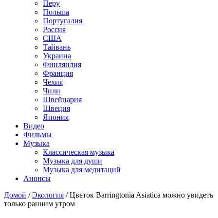
Перу
Польша
Португалия
Россия
США
Тайвань
Украина
Финляндия
Франция
Чехия
Чили
Швейцария
Швеция
Япония
Видео
Фильмы
Музыка
Классическая музыка
Музыка для души
Музыка для медитаций
Анонсы
Домой
/
Экология
/
Цветок Barringtonia Asiatica можно увидеть
только ранним утром