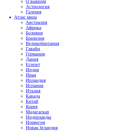
О важном
Астрология
Галерея
Атлас мира
Австралия
Африка
Боливия
Бразилия
Великобритания
Гавайи
Германия
Дания
Египет
Индия
Иран
Ирландия
Испания
Италия
Канада
Китай
Корея
Мадагаскар
Нидерланды
Норвегия
Новая Зеландия