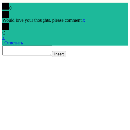
0
Would love your thoughts, please comment.
x
(
)
x
|
Ответить
Insert