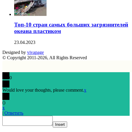
Топ-10 стран самых больших загрязнителей
океана пластиком
23.04.2023
Designed by
vivapage
© Copyright 2011-2026, All Rights Reserved
0
Would love your thoughts, please comment.
x
(
)
x
|
Ответить
Insert