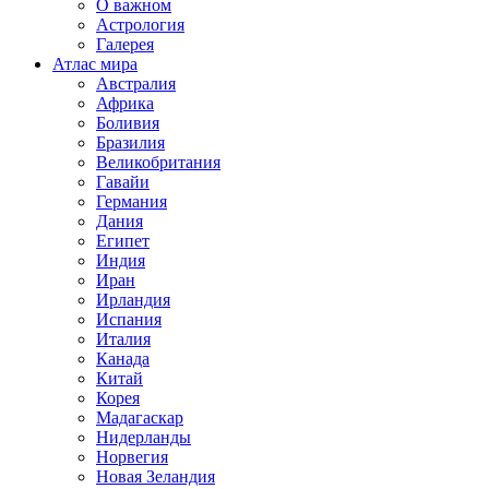
О важном
Астрология
Галерея
Атлас мира
Австралия
Африка
Боливия
Бразилия
Великобритания
Гавайи
Германия
Дания
Египет
Индия
Иран
Ирландия
Испания
Италия
Канада
Китай
Корея
Мадагаскар
Нидерланды
Норвегия
Новая Зеландия