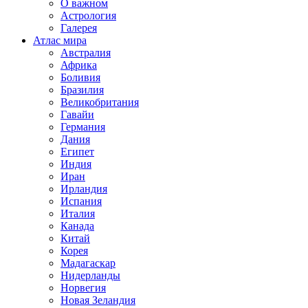
О важном
Астрология
Галерея
Атлас мира
Австралия
Африка
Боливия
Бразилия
Великобритания
Гавайи
Германия
Дания
Египет
Индия
Иран
Ирландия
Испания
Италия
Канада
Китай
Корея
Мадагаскар
Нидерланды
Норвегия
Новая Зеландия