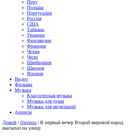
Перу
Польша
Португалия
Россия
США
Тайвань
Украина
Финляндия
Франция
Чехия
Чили
Швейцария
Швеция
Япония
Видео
Фильмы
Музыка
Классическая музыка
Музыка для души
Музыка для медитаций
Анонсы
Домой
/
Цитаты
/
В первый вечер Второй мировой народ
высыпал на улицу