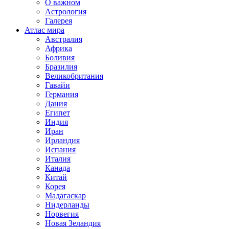
О важном
Астрология
Галерея
Атлас мира
Австралия
Африка
Боливия
Бразилия
Великобритания
Гавайи
Германия
Дания
Египет
Индия
Иран
Ирландия
Испания
Италия
Канада
Китай
Корея
Мадагаскар
Нидерланды
Норвегия
Новая Зеландия