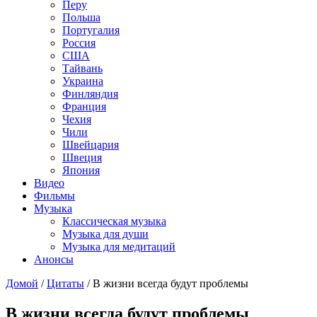
Перу
Польша
Португалия
Россия
США
Тайвань
Украина
Финляндия
Франция
Чехия
Чили
Швейцария
Швеция
Япония
Видео
Фильмы
Музыка
Классическая музыка
Музыка для души
Музыка для медитаций
Анонсы
Домой
/
Цитаты
/
В жизни всегда будут проблемы
В жизни всегда будут проблемы