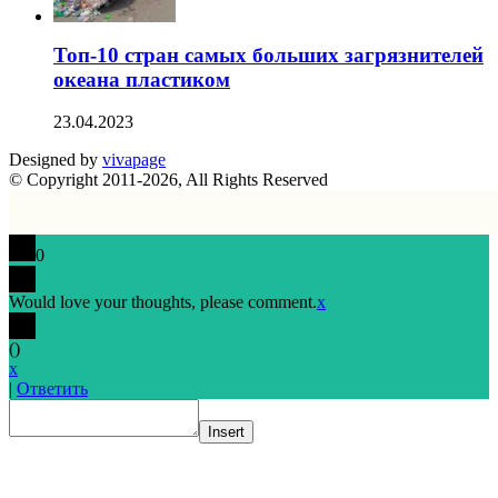
Топ-10 стран самых больших загрязнителей
океана пластиком
23.04.2023
Designed by
vivapage
© Copyright 2011-2026, All Rights Reserved
0
Would love your thoughts, please comment.
x
(
)
x
|
Ответить
Insert