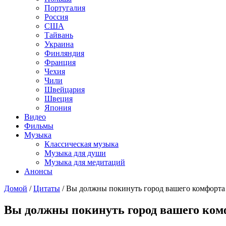
Португалия
Россия
США
Тайвань
Украина
Финляндия
Франция
Чехия
Чили
Швейцария
Швеция
Япония
Видео
Фильмы
Музыка
Классическая музыка
Музыка для души
Музыка для медитаций
Анонсы
Домой
/
Цитаты
/
Вы должны покинуть город вашего комфорт
Вы должны покинуть город вашего ко