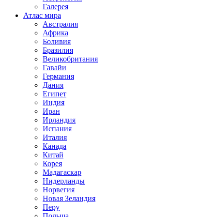
Галерея
Атлас мира
Австралия
Африка
Боливия
Бразилия
Великобритания
Гавайи
Германия
Дания
Египет
Индия
Иран
Ирландия
Испания
Италия
Канада
Китай
Корея
Мадагаскар
Нидерланды
Норвегия
Новая Зеландия
Перу
Польша