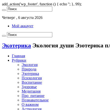
add_action('wp_footer', function () { echo '
'; }, 99);
Четверг , 6 августа 2026
Мой аккаунт
Экотерика
Экология души Эзотерика п
Главная
Рубрики
Экология
Природа
Эзотерика
Психология
Воспитание
Здоровье
Медитация
Про_питание
Познавательное
О важном
Астрология